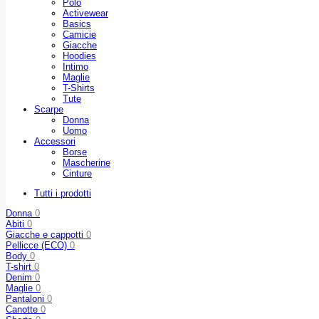
Polo
Activewear
Basics
Camicie
Giacche
Hoodies
Intimo
Maglie
T-Shirts
Tute
Scarpe
Donna
Uomo
Accessori
Borse
Mascherine
Cinture
Tutti i prodotti
Donna
0
Abiti
0
Giacche e cappotti
0
Pellicce (ECO)
0
Body
0
T-shirt
0
Denim
0
Maglie
0
Pantaloni
0
Canotte
0