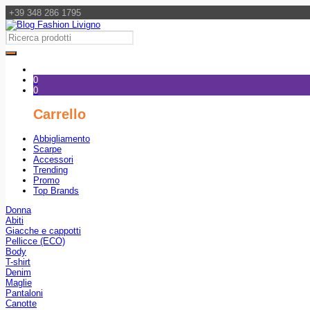
+39 348 286 1795
0
0
Carrello
Abbigliamento
Scarpe
Accessori
Trending
Promo
Top Brands
Donna
Abiti
Giacche e cappotti
Pellicce (ECO)
Body
T-shirt
Denim
Maglie
Pantaloni
Canotte