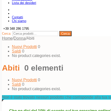
Lista dei desideri
Contatti
Chi siamo
+39 348 286 1795
Cerca:
Cerca
Home
/
Donna
/
Abiti
Nuovi Prodotti
0
Saldi
0
No product categories exist.
Abiti
0 elementi
Nuovi Prodotti
0
Saldi
0
No product categories exist.
Non è stato trovato nessun prodotto che corrisponde alla tua s
Che ne dici del 10% di sconto sul tuo prossimo ordine