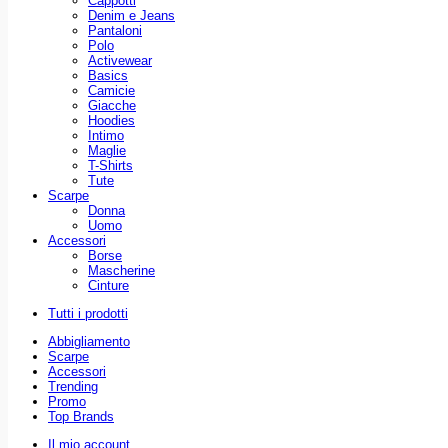
Cappotti
Denim e Jeans
Pantaloni
Polo
Activewear
Basics
Camicie
Giacche
Hoodies
Intimo
Maglie
T-Shirts
Tute
Scarpe
Donna
Uomo
Accessori
Borse
Mascherine
Cinture
Tutti i prodotti
Abbigliamento
Scarpe
Accessori
Trending
Promo
Top Brands
Il mio account