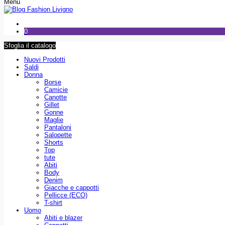
Menu
0
Sfoglia il catalogo
Nuovi Prodotti
Saldi
Donna
Borse
Camicie
Canotte
Gillet
Gonne
Maglie
Pantaloni
Salopette
Shorts
Top
tute
Abiti
Body
Denim
Giacche e cappotti
Pellicce (ECO)
T-shirt
Uomo
Abiti e blazer