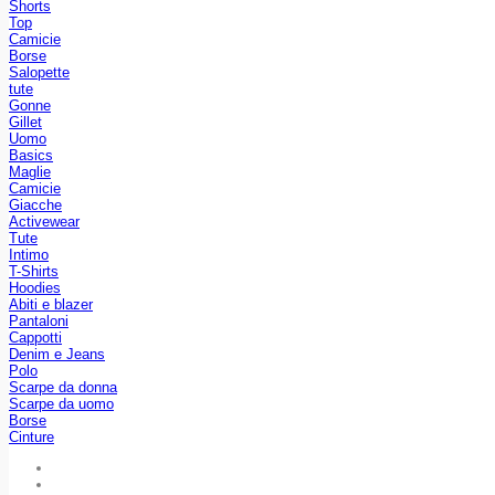
Shorts
Top
Camicie
Borse
Salopette
tute
Gonne
Gillet
Uomo
Basics
Maglie
Camicie
Giacche
Activewear
Tute
Intimo
T-Shirts
Hoodies
Abiti e blazer
Pantaloni
Cappotti
Denim e Jeans
Polo
Scarpe da donna
Scarpe da uomo
Borse
Cinture