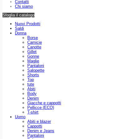
Contatti
Chi siamo
Sfoglia il catalogo
Nuovi Prodotti
Saldi
Donna
Borse
Camicie
Canotte
Gillet
Gonne
Maglie
Pantaloni
Salopette
Shorts
Top
tute
Abiti
Body
Denim
Giacche e cappotti
Pellicce (ECO)
T-shirt
Uomo
Abiti e blazer
Cappotti
Denim e Jeans
Pantaloni