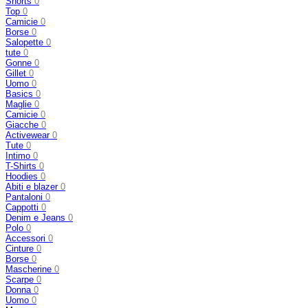
Shorts
0
Top
0
Camicie
0
Borse
0
Salopette
0
tute
0
Gonne
0
Gillet
0
Uomo
0
Basics
0
Maglie
0
Camicie
0
Giacche
0
Activewear
0
Tute
0
Intimo
0
T-Shirts
0
Hoodies
0
Abiti e blazer
0
Pantaloni
0
Cappotti
0
Denim e Jeans
0
Polo
0
Accessori
0
Cinture
0
Borse
0
Mascherine
0
Scarpe
0
Donna
0
Uomo
0