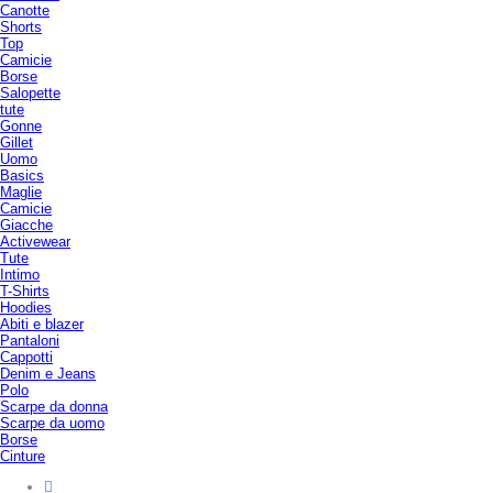
Canotte
Shorts
Top
Camicie
Borse
Salopette
tute
Gonne
Gillet
Uomo
Basics
Maglie
Camicie
Giacche
Activewear
Tute
Intimo
T-Shirts
Hoodies
Abiti e blazer
Pantaloni
Cappotti
Denim e Jeans
Polo
Scarpe da donna
Scarpe da uomo
Borse
Cinture