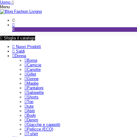
Uomo
0
Menu
0
Sfoglia il catalogo
Nuovi Prodotti
Saldi
Donna
Borse
Camicie
Canotte
Gillet
Gonne
Maglie
Pantaloni
Salopette
Shorts
Top
tute
Abiti
Body
Denim
Giacche e cappotti
Pellicce (ECO)
T-shirt