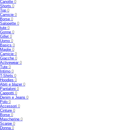
Canotte
0
Shorts
0
Top
0
Camicie
0
Borse
0
Salopette
0
tute
0
Gonne
0
Gillet
0
Uomo
0
Basics
0
Maglie
0
Camicie
0
Giacche
0
Activewear
0
Tute
0
Intimo
0
T-Shirts
0
Hoodies
0
Abiti e blazer
0
Pantaloni
0
Cappotti
0
Denim e Jeans
0
Polo
0
Accessori
0
Cinture
0
Borse
0
Mascherine
0
Scarpe
0
Donna
0