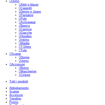
Uomo
Abiti e blazer
Cappotti
Denim e Jeans
Pantaloni
Polo
Activewear
Basics
Camicie
Giacche
Hoodies
Intimo
Maglie
T-Shirts
Tute
Scarpe
Donna
Uomo
Accessori
Borse
Mascherine
Cinture
Tutti i prodotti
Abbigliamento
Scarpe
Accessori
Trending
Promo