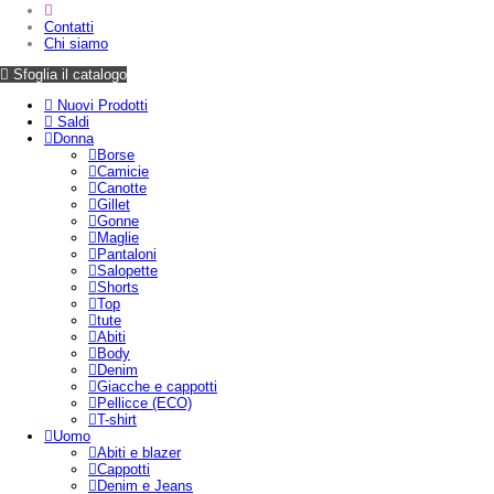
Contatti
Chi siamo
Sfoglia il catalogo
Nuovi Prodotti
Saldi
Donna
Borse
Camicie
Canotte
Gillet
Gonne
Maglie
Pantaloni
Salopette
Shorts
Top
tute
Abiti
Body
Denim
Giacche e cappotti
Pellicce (ECO)
T-shirt
Uomo
Abiti e blazer
Cappotti
Denim e Jeans