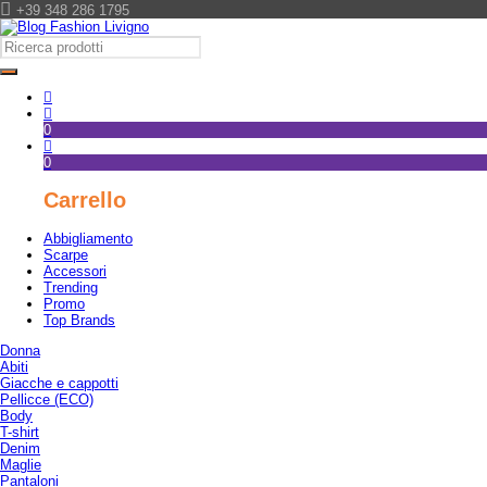
+39 348 286 1795
0
0
Carrello
Abbigliamento
Scarpe
Accessori
Trending
Promo
Top Brands
Donna
Abiti
Giacche e cappotti
Pellicce (ECO)
Body
T-shirt
Denim
Maglie
Pantaloni