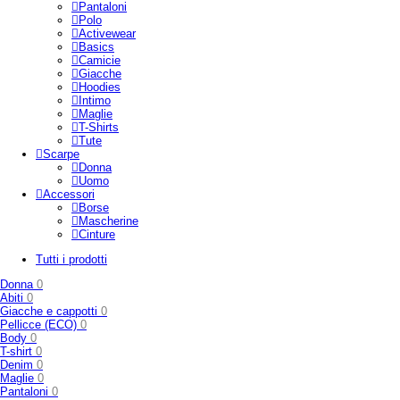
Pantaloni
Polo
Activewear
Basics
Camicie
Giacche
Hoodies
Intimo
Maglie
T-Shirts
Tute
Scarpe
Donna
Uomo
Accessori
Borse
Mascherine
Cinture
Tutti i prodotti
Donna
0
Abiti
0
Giacche e cappotti
0
Pellicce (ECO)
0
Body
0
T-shirt
0
Denim
0
Maglie
0
Pantaloni
0