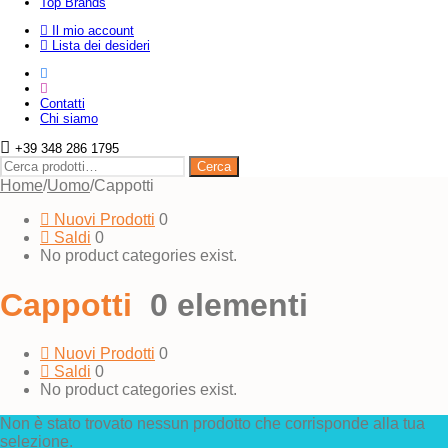
Top Brands
Il mio account
Lista dei desideri
Contatti
Chi siamo
+39 348 286 1795
Cerca:
Cerca
Home
/
Uomo
/
Cappotti
Nuovi Prodotti
0
Saldi
0
No product categories exist.
Cappotti
0 elementi
Nuovi Prodotti
0
Saldi
0
No product categories exist.
Non è stato trovato nessun prodotto che corrisponde alla tua
selezione.