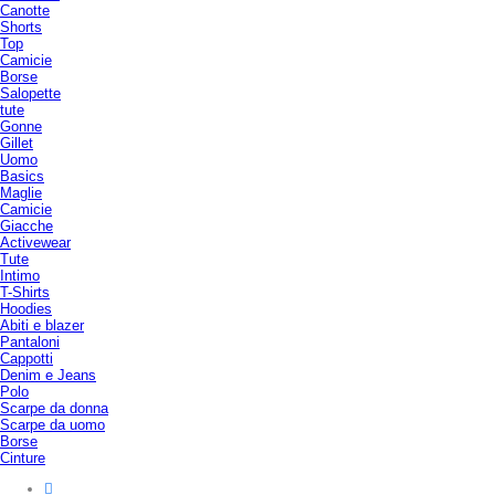
Canotte
Shorts
Top
Camicie
Borse
Salopette
tute
Gonne
Gillet
Uomo
Basics
Maglie
Camicie
Giacche
Activewear
Tute
Intimo
T-Shirts
Hoodies
Abiti e blazer
Pantaloni
Cappotti
Denim e Jeans
Polo
Scarpe da donna
Scarpe da uomo
Borse
Cinture