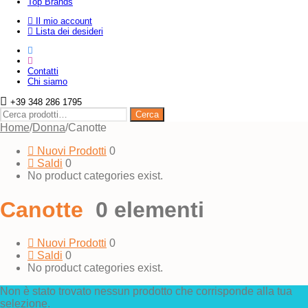
Top Brands
Il mio account
Lista dei desideri
Contatti
Chi siamo
+39 348 286 1795
Cerca:
Cerca
Home
/
Donna
/
Canotte
Nuovi Prodotti
0
Saldi
0
No product categories exist.
Canotte
0 elementi
Nuovi Prodotti
0
Saldi
0
No product categories exist.
Non è stato trovato nessun prodotto che corrisponde alla tua
selezione.