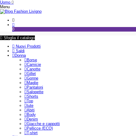
Uomo
0
Menu
0
Sfoglia il catalogo
Nuovi Prodotti
Saldi
Donna
Borse
Camicie
Canotte
Gillet
Gonne
Maglie
Pantaloni
Salopette
Shorts
Top
tute
Abiti
Body
Denim
Giacche e cappotti
Pellicce (ECO)
T-shirt