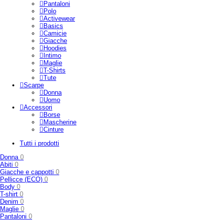
Pantaloni
Polo
Activewear
Basics
Camicie
Giacche
Hoodies
Intimo
Maglie
T-Shirts
Tute
Scarpe
Donna
Uomo
Accessori
Borse
Mascherine
Cinture
Tutti i prodotti
Donna
0
Abiti
0
Giacche e cappotti
0
Pellicce (ECO)
0
Body
0
T-shirt
0
Denim
0
Maglie
0
Pantaloni
0