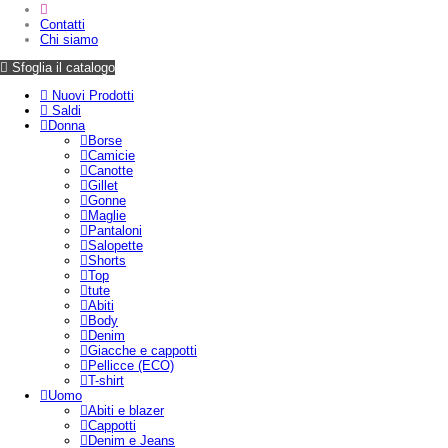
Contatti
Chi siamo
Sfoglia il catalogo
Nuovi Prodotti
Saldi
Donna
Borse
Camicie
Canotte
Gillet
Gonne
Maglie
Pantaloni
Salopette
Shorts
Top
tute
Abiti
Body
Denim
Giacche e cappotti
Pellicce (ECO)
T-shirt
Uomo
Abiti e blazer
Cappotti
Denim e Jeans