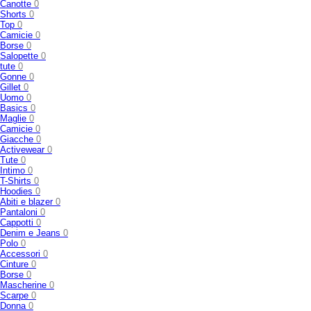
Canotte
0
Shorts
0
Top
0
Camicie
0
Borse
0
Salopette
0
tute
0
Gonne
0
Gillet
0
Uomo
0
Basics
0
Maglie
0
Camicie
0
Giacche
0
Activewear
0
Tute
0
Intimo
0
T-Shirts
0
Hoodies
0
Abiti e blazer
0
Pantaloni
0
Cappotti
0
Denim e Jeans
0
Polo
0
Accessori
0
Cinture
0
Borse
0
Mascherine
0
Scarpe
0
Donna
0