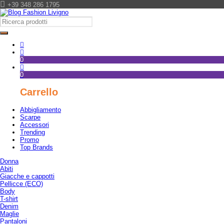
+39 348 286 1795
0
0
Carrello
Abbigliamento
Scarpe
Accessori
Trending
Promo
Top Brands
Donna
Abiti
Giacche e cappotti
Pellicce (ECO)
Body
T-shirt
Denim
Maglie
Pantaloni