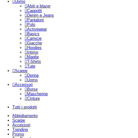
Uomo
Abiti e blazer
Cappotti
Denim e Jeans
Pantaloni
Polo
Activewear
Basics
Camicie
Giacche
Hoodies
Intimo
Maglie
T-Shirts
Tute
Scarpe
Donna
Uomo
Accessori
Borse
Mascherine
Cinture
Tutti i prodotti
Abbigliamento
Scarpe
Accessori
Trending
Promo