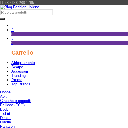
+39 348 286 1795
0
0
Carrello
Abbigliamento
Scarpe
Accessori
Trending
Promo
Top Brands
Donna
Abiti
Giacche e cappotti
Pellicce (ECO)
Body
T-shirt
Denim
Maglie
Pantaloni