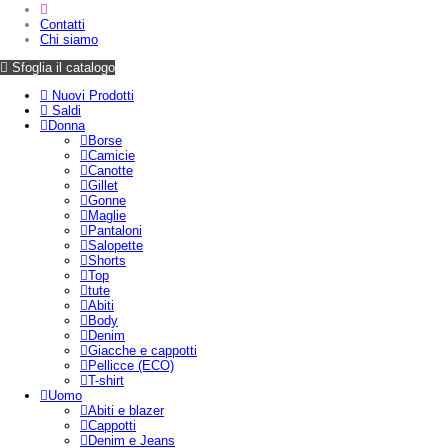
Contatti
Chi siamo
Sfoglia il catalogo
Nuovi Prodotti
Saldi
Donna
Borse
Camicie
Canotte
Gillet
Gonne
Maglie
Pantaloni
Salopette
Shorts
Top
tute
Abiti
Body
Denim
Giacche e cappotti
Pellicce (ECO)
T-shirt
Uomo
Abiti e blazer
Cappotti
Denim e Jeans