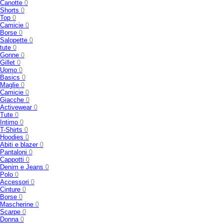
Canotte
0
Shorts
0
Top
0
Camicie
0
Borse
0
Salopette
0
tute
0
Gonne
0
Gillet
0
Uomo
0
Basics
0
Maglie
0
Camicie
0
Giacche
0
Activewear
0
Tute
0
Intimo
0
T-Shirts
0
Hoodies
0
Abiti e blazer
0
Pantaloni
0
Cappotti
0
Denim e Jeans
0
Polo
0
Accessori
0
Cinture
0
Borse
0
Mascherine
0
Scarpe
0
Donna
0