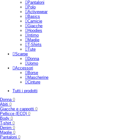
Pantaloni
Polo
Activewear
Basics
Camicie
Giacche
Hoodies
Intimo
Maglie
T-Shirts
Tute
Scarpe
Donna
Uomo
Accessori
Borse
Mascherine
Cinture
Tutti i prodotti
Donna
0
Abiti
0
Giacche e cappotti
0
Pellicce (ECO)
0
Body
0
T-shirt
0
Denim
0
Maglie
0
Pantaloni
0