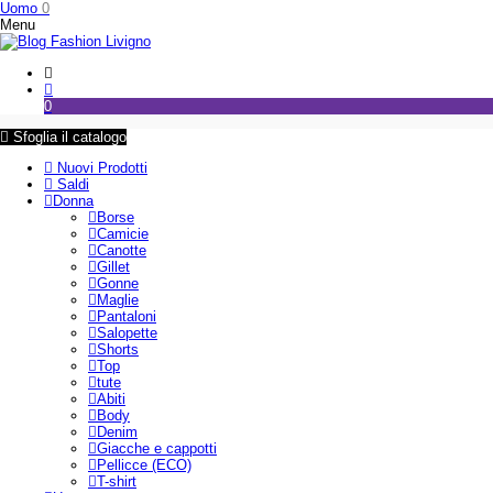
Uomo
0
Menu
0
Sfoglia il catalogo
Nuovi Prodotti
Saldi
Donna
Borse
Camicie
Canotte
Gillet
Gonne
Maglie
Pantaloni
Salopette
Shorts
Top
tute
Abiti
Body
Denim
Giacche e cappotti
Pellicce (ECO)
T-shirt