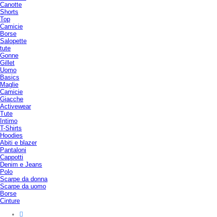
Canotte
Shorts
Top
Camicie
Borse
Salopette
tute
Gonne
Gillet
Uomo
Basics
Maglie
Camicie
Giacche
Activewear
Tute
Intimo
T-Shirts
Hoodies
Abiti e blazer
Pantaloni
Cappotti
Denim e Jeans
Polo
Scarpe da donna
Scarpe da uomo
Borse
Cinture