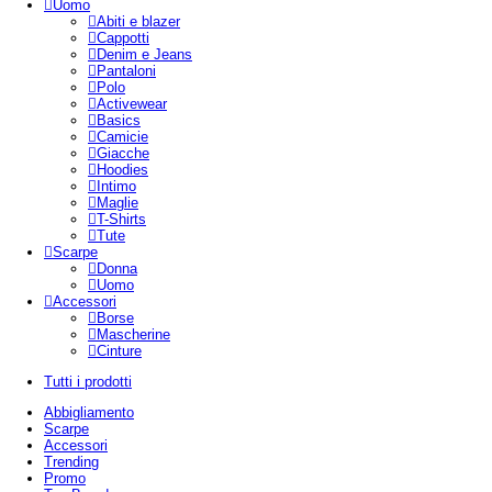
Uomo
Abiti e blazer
Cappotti
Denim e Jeans
Pantaloni
Polo
Activewear
Basics
Camicie
Giacche
Hoodies
Intimo
Maglie
T-Shirts
Tute
Scarpe
Donna
Uomo
Accessori
Borse
Mascherine
Cinture
Tutti i prodotti
Abbigliamento
Scarpe
Accessori
Trending
Promo