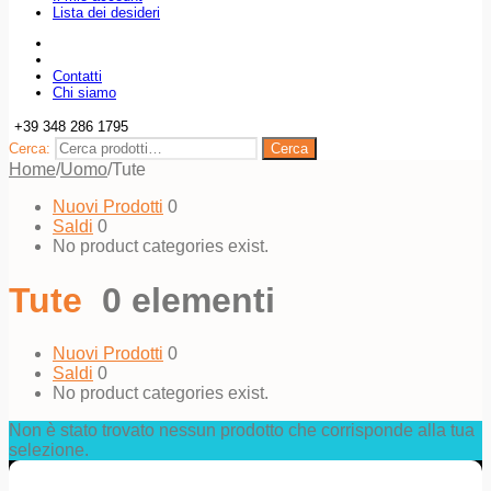
Lista dei desideri
Contatti
Chi siamo
+39 348 286 1795
Cerca:
Cerca
Home
/
Uomo
/
Tute
Nuovi Prodotti
0
Saldi
0
No product categories exist.
Tute
0 elementi
Nuovi Prodotti
0
Saldi
0
No product categories exist.
Non è stato trovato nessun prodotto che corrisponde alla tua
selezione.