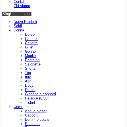
Contatti
Chi siamo
Sfoglia il catalogo
Nuovi Prodotti
Saldi
Donna
Borse
Camicie
Canotte
Gillet
Gonne
Maglie
Pantaloni
Salopette
Shorts
Top
tute
Abiti
Body
Denim
Giacche e cappotti
Pellicce (ECO)
T-shirt
Uomo
Abiti e blazer
Cappotti
Denim e Jeans
Pantaloni