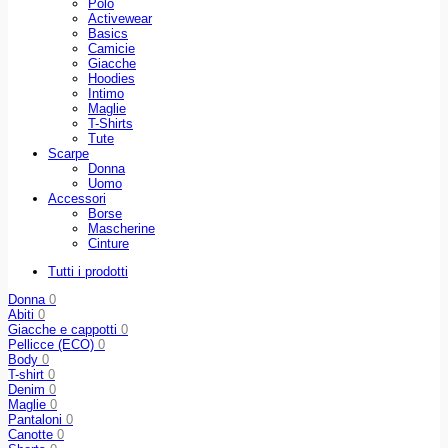
Polo
Activewear
Basics
Camicie
Giacche
Hoodies
Intimo
Maglie
T-Shirts
Tute
Scarpe
Donna
Uomo
Accessori
Borse
Mascherine
Cinture
Tutti i prodotti
Donna
0
Abiti
0
Giacche e cappotti
0
Pellicce (ECO)
0
Body
0
T-shirt
0
Denim
0
Maglie
0
Pantaloni
0
Canotte
0