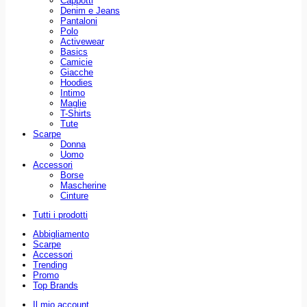
Cappotti
Denim e Jeans
Pantaloni
Polo
Activewear
Basics
Camicie
Giacche
Hoodies
Intimo
Maglie
T-Shirts
Tute
Scarpe
Donna
Uomo
Accessori
Borse
Mascherine
Cinture
Tutti i prodotti
Abbigliamento
Scarpe
Accessori
Trending
Promo
Top Brands
Il mio account