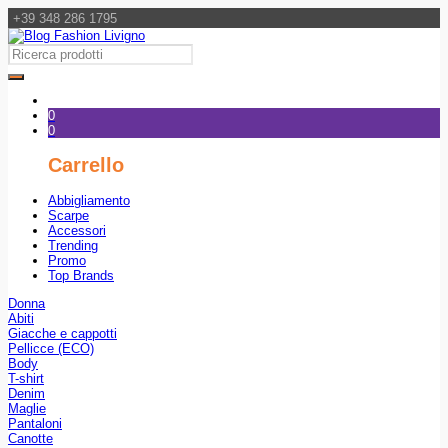
+39 348 286 1795
0
0
Carrello
Abbigliamento
Scarpe
Accessori
Trending
Promo
Top Brands
Donna
Abiti
Giacche e cappotti
Pellicce (ECO)
Body
T-shirt
Denim
Maglie
Pantaloni
Canotte