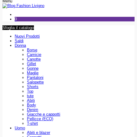
Menu
0
Sfoglia il catalogo
Nuovi Prodotti
Saldi
Donna
Borse
Camicie
Canotte
Gillet
Gonne
Maglie
Pantaloni
Salopette
Shorts
Top
tute
Abiti
Body
Denim
Giacche e cappotti
Pellicce (ECO)
T-shirt
Uomo
Abiti e blazer