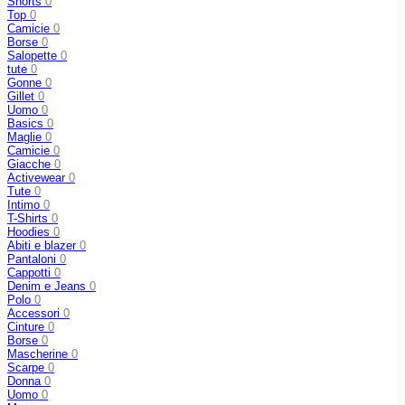
Shorts
0
Top
0
Camicie
0
Borse
0
Salopette
0
tute
0
Gonne
0
Gillet
0
Uomo
0
Basics
0
Maglie
0
Camicie
0
Giacche
0
Activewear
0
Tute
0
Intimo
0
T-Shirts
0
Hoodies
0
Abiti e blazer
0
Pantaloni
0
Cappotti
0
Denim e Jeans
0
Polo
0
Accessori
0
Cinture
0
Borse
0
Mascherine
0
Scarpe
0
Donna
0
Uomo
0