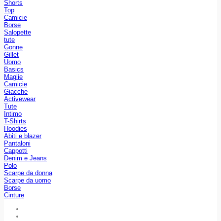
Shorts
Top
Camicie
Borse
Salopette
tute
Gonne
Gillet
Uomo
Basics
Maglie
Camicie
Giacche
Activewear
Tute
Intimo
T-Shirts
Hoodies
Abiti e blazer
Pantaloni
Cappotti
Denim e Jeans
Polo
Scarpe da donna
Scarpe da uomo
Borse
Cinture