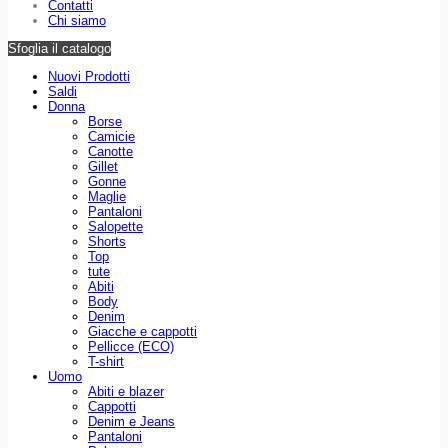
Contatti
Chi siamo
Sfoglia il catalogo
Nuovi Prodotti
Saldi
Donna
Borse
Camicie
Canotte
Gillet
Gonne
Maglie
Pantaloni
Salopette
Shorts
Top
tute
Abiti
Body
Denim
Giacche e cappotti
Pellicce (ECO)
T-shirt
Uomo
Abiti e blazer
Cappotti
Denim e Jeans
Pantaloni