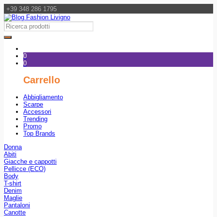
+39 348 286 1795
0
0
Carrello
Abbigliamento
Scarpe
Accessori
Trending
Promo
Top Brands
Donna
Abiti
Giacche e cappotti
Pellicce (ECO)
Body
T-shirt
Denim
Maglie
Pantaloni
Canotte