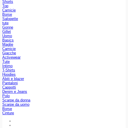
Shorts
Top
Camicie
Borse
Salopette
tute
Gonne
Gillet
Uomo
Basics
Maglie
Camicie
Giacche
Activewear
Tute
Intimo
T-Shirts
Hoodies
Abiti e blazer
Pantaloni
Cappotti
Denim e Jeans
Polo
Scarpe da donna
Scarpe da uomo
Borse
Cinture