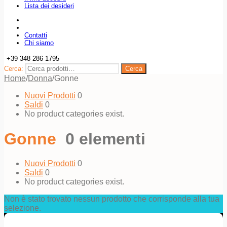
Lista dei desideri
Contatti
Chi siamo
+39 348 286 1795
Cerca:
Cerca
Home
/
Donna
/
Gonne
Nuovi Prodotti
0
Saldi
0
No product categories exist.
Gonne
0 elementi
Nuovi Prodotti
0
Saldi
0
No product categories exist.
Non è stato trovato nessun prodotto che corrisponde alla tua
selezione.