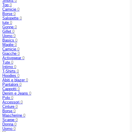
Shorts
0
Top
0
Camicie
0
Borse
0
Salopette
0
tute
0
Gonne
0
Gillet
0
Uomo
0
Basics
0
Maglie
0
Camicie
0
Giacche
0
Activewear
0
Tute
0
Intimo
0
T-Shirts
0
Hoodies
0
Abiti e blazer
0
Pantaloni
0
Cappotti
0
Denim e Jeans
0
Polo
0
Accessori
0
Cinture
0
Borse
0
Mascherine
0
Scarpe
0
Donna
0
Uomo
0