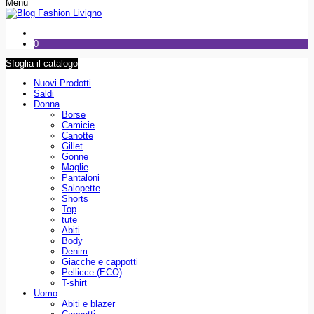
Menu
0
Sfoglia il catalogo
Nuovi Prodotti
Saldi
Donna
Borse
Camicie
Canotte
Gillet
Gonne
Maglie
Pantaloni
Salopette
Shorts
Top
tute
Abiti
Body
Denim
Giacche e cappotti
Pellicce (ECO)
T-shirt
Uomo
Abiti e blazer