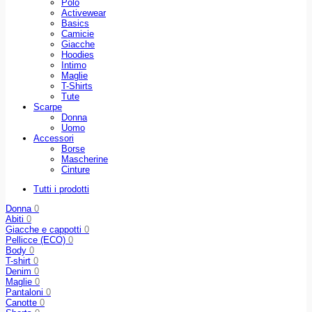
Polo
Activewear
Basics
Camicie
Giacche
Hoodies
Intimo
Maglie
T-Shirts
Tute
Scarpe
Donna
Uomo
Accessori
Borse
Mascherine
Cinture
Tutti i prodotti
Donna
0
Abiti
0
Giacche e cappotti
0
Pellicce (ECO)
0
Body
0
T-shirt
0
Denim
0
Maglie
0
Pantaloni
0
Canotte
0