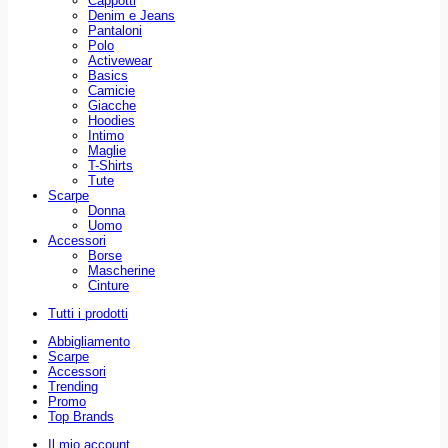
Cappotti
Denim e Jeans
Pantaloni
Polo
Activewear
Basics
Camicie
Giacche
Hoodies
Intimo
Maglie
T-Shirts
Tute
Scarpe
Donna
Uomo
Accessori
Borse
Mascherine
Cinture
Tutti i prodotti
Abbigliamento
Scarpe
Accessori
Trending
Promo
Top Brands
Il mio account